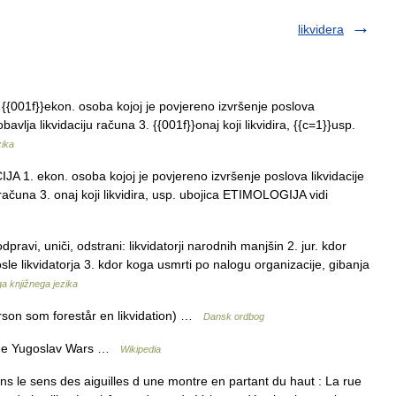
likvidera
. {{001f}}ekon. osoba kojoj je povjereno izvršenje poslova
bavlja likvidaciju računa 3. {{001f}}onaj koji likvidira, {{c=1}}usp.
zika
IJA 1. ekon. osoba kojoj je povjereno izvršenje poslova likvidacije
 računa 3. onaj koji likvidira, usp. ubojica ETIMOLOGIJA vidi
dpravi, uniči, odstrani: likvidatorji narodnih manjšin 2. jur. kdor
osle likvidatorja 3. kdor koga usmrti po nalogu organizacije, gibanja
a knjižnega jezika
person som forestår en likvidation) …
Dansk ordbog
the Yugoslav Wars …
Wikipedia
 le sens des aiguilles d une montre en partant du haut : La rue