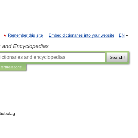
Remember this site
Embed dictionaries into your website
EN
s and Encyclopedias
Search!
nterpretations
tiebolag