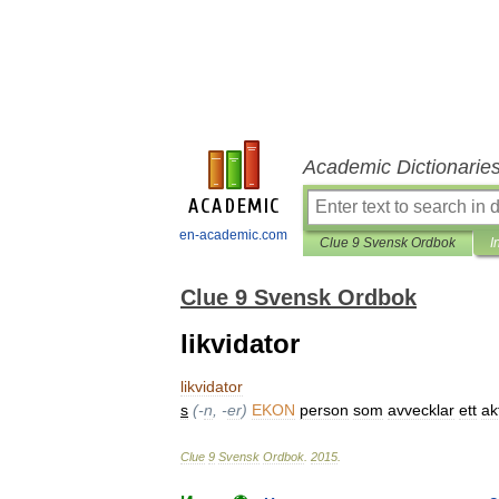
Academic Dictionarie
en-academic.com
Clue 9 Svensk Ordbok
I
Clue 9 Svensk Ordbok
likvidator
likvidator
s
(-
n
, -
er
)
EKON
person
som
avvecklar
ett
ak
Clue
9
Svensk
Ordbok
.
2015
.