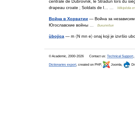
centrale de Dubrovnik, le Stradun lors du sièg
drapeau croate ; Soldats de l… …
Wikipédia e
Война в Хорватии
— Война за независимо
Югославские войны …
Википедия
ùbojica
— m 〈N mn e〉 onaj koji je izvršio ubo
© Academic, 2000-2026
Contact us:
Technical Support
,
Dictionaries export
, created on PHP,
Joomla,
Dr