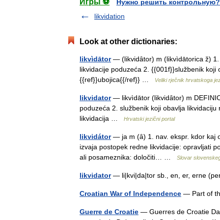
Игры ⚽
Нужно решить контрольную?
likvidation
Look at other dictionaries:
likvìdātor
— (likvidȃtor) m (likvìdātorica ž) 1
likvidacije poduzeća 2. {{001f}}službenik koji o
{{ref}}ubojica{{/ref}} …
Veliki rječnik hrvatskoga je
likvidator
— likvìdātor (likvidȃtor) m DEFINIC
poduzeća 2. službenik koji obavlja likvidaciju
likvidacija …
Hrvatski jezični portal
likvidátor
— ja m (ȃ) 1. nav. ekspr. kdor kaj o
izvaja postopek redne likvidacije: opravljati p
ali posameznika: določiti… …
Slovar slovenskeg
likvidator
— li|kvi|da|tor sb., en, er, erne (
Croatian War of Independence
— Part of 
Guerre de Croatie
— Guerres de Croatie Dans