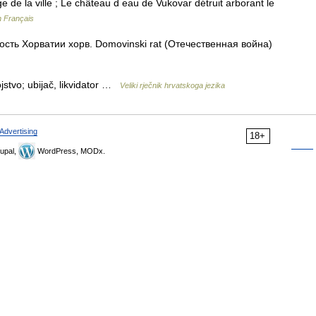
e de la ville ; Le château d eau de Vukovar détruit arborant le
n Français
сть Хорватии хорв. Domovinski rat (Отечественная война)
jstvo; ubijač, likvidator …
Veliki rječnik hrvatskoga jezika
Advertising
18+
upal,
WordPress, MODx.